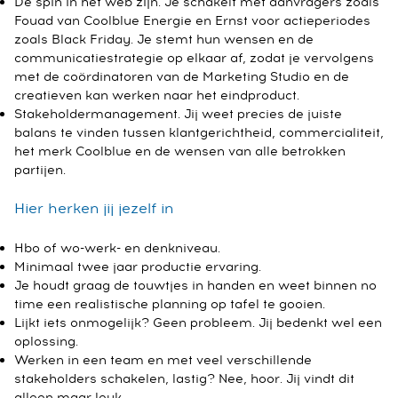
De spin in het web zijn. Je schakelt met aanvragers zoals
Fouad van Coolblue Energie en Ernst voor actieperiodes
zoals Black Friday. Je stemt hun wensen en de
communicatiestrategie op elkaar af, zodat je vervolgens
met de coördinatoren van de Marketing Studio en de
creatieven kan werken naar het eindproduct.
Stakeholdermanagement. Jij weet precies de juiste
balans te vinden tussen klantgerichtheid, commercialiteit,
het merk Coolblue en de wensen van alle betrokken
partijen.
Hier herken jij jezelf in
Hbo of wo-werk- en denkniveau.
Minimaal twee jaar productie ervaring.
Je houdt graag de touwtjes in handen en weet binnen no
time een realistische planning op tafel te gooien.
Lijkt iets onmogelijk? Geen probleem. Jij bedenkt wel een
oplossing.
Werken in een team en met veel verschillende
stakeholders schakelen, lastig? Nee, hoor. Jij vindt dit
alleen maar leuk.