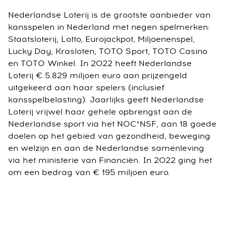
Nederlandse Loterij is de grootste aanbieder van
kansspelen in Nederland met negen spelmerken:
Staatsloterij, Lotto, Eurojackpot, Miljoenenspel,
Lucky Day, Krasloten, TOTO Sport, TOTO Casino
en TOTO Winkel. In 2022 heeft Nederlandse
Loterij € 5.829 miljoen euro aan prijzengeld
uitgekeerd aan haar spelers (inclusief
kansspelbelasting). Jaarlijks geeft Nederlandse
Loterij vrijwel haar gehele opbrengst aan de
Nederlandse sport via het NOC*NSF, aan 18 goede
doelen op het gebied van gezondheid, beweging
en welzijn en aan de Nederlandse samenleving
via het ministerie van Financiën. In 2022 ging het
om een bedrag van € 195 miljoen euro.