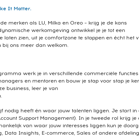
ke It Matter.
nde merken als LU, Milka en Oreo – krijg je de kans
n dynamische werkomgeving ontwikkel je je tot een
 laten zien, uit je comfortzone te stappen en écht het v
jn bij ons meer dan welkom.
programma werk je in verschillende commerciële functie
 managers en mentoren en bouw je stap voor stap je ke
e business, leer je van
.
 nodig heeft én waar jouw talenten liggen. Je start in
 Account Support Management). In je tweede rol krijg je
fhankelijk van waar jouw interesses liggen kun je door
 Data Insights, E-commerce, Sales of andere afdeling