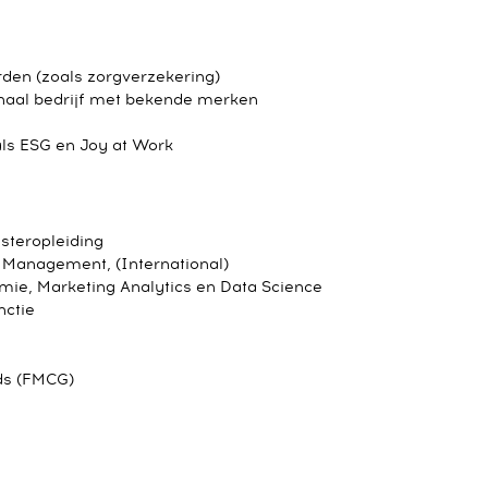
rden (zoals zorgverzekering)
naal bedrijf met bekende merken
als ESG en Joy at Work
asteropleiding
) Management, (International)
ie, Marketing Analytics en Data Science
nctie
ds (FMCG)