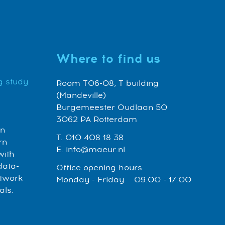
Where to find us
g study
Room T06-08, T building
(Mandeville)
Burgemeester Oudlaan 50
3062 PA Rotterdam
an
T. 010 408 18 38
rn
E. info@maeur.nl
with
data-
Office opening hours
etwork
Monday - Friday 09.00 - 17.00
als.