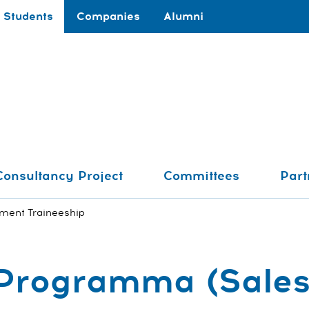
Students
Companies
Alumni
Consultancy Project
Committees
Part
ent Traineeship
Programma (Sales