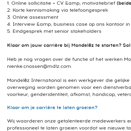
1. Online sollicitatie + CV &amp; motivatiebrief
(beide
2. Korte kennismaking via telefoongesprek
3. Online assessment
4. Interview &amp; business case op ons kantoor i
5. Eindgesprek met senior stakeholders
Klaar om jouw carrière bij Mondelēz te starten? Soll
Heb je nog vragen over de functie of het werken M
nienke.cnossen@mdlz.com.
Mondelēz International is een werkgever die gelijke k
overweging worden genomen voor een dienstverband,
voorkeur, genderidentiteit, afkomst, handicap, vet
Klaar om je carrière te laten groeien?
Wij waarderen onze getalenteerde medewerkers en
professioneel te laten groeien voordat we nieuwe ta