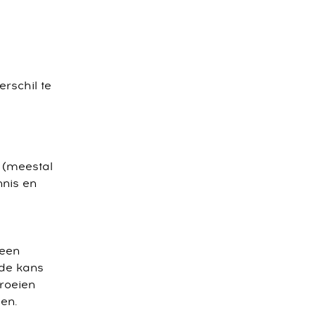
erschil te
s (meestal
nnis en
 een
 de kans
groeien
en.