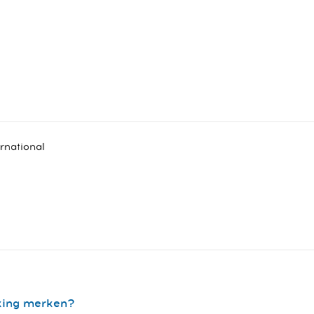
rnational
cking merken?